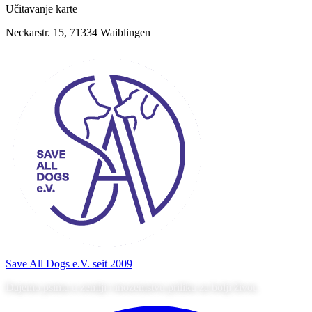
Učitavanje karte
Neckarstr. 15, 71334 Waiblingen
Save All Dogs
e.V. seit 2009
Dajemo psima u zemlji i inozemstvu priliku za bolji život.