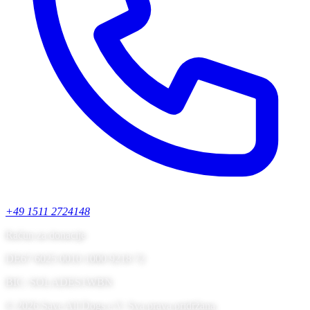
+49 1511 2724148
Račun za donacije
DE67 6025 0010 1000 9218 72
BIC: SOLADES1WBN
© 2026 Save All Dogs e.V. Sva prava pridržana.