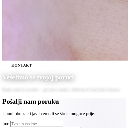
KONTAKT
Veselimo se
tvojoj poruci
Rado smo tu za tebe – putem e-maila, telefona ili kontakt obrasca.
Pošalji nam poruku
Ispuni obrazac i javit ćemo ti se što je moguće prije.
Ime